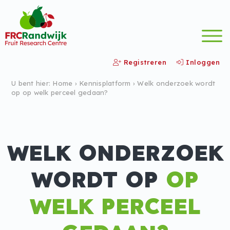
Registreren
Inloggen
U bent hier:
Home
›
Kennis­platform
›
Welk onderzoek wordt
op op welk perceel gedaan?
WELK ONDERZOEK
WORDT OP
OP
WELK PERCEEL