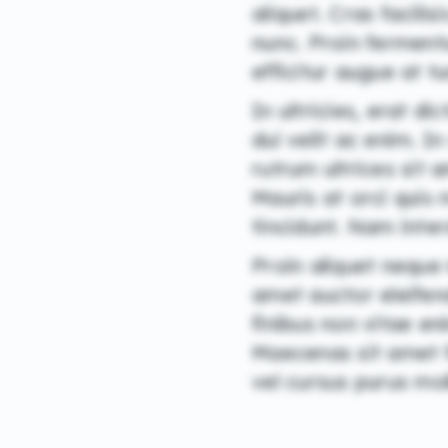
aliquet. Cras facili
nunc. Proin fermentu
efficitur augue at t
In ultricies, erat di
dui velit ac enim. 
rutrum ultrices sit 
Mauris at orci quis
tincidunt. Nam interd
Proin aliquet neque 
amet auctor eleifen
finibus non vitae en
Maecenas sit amet fe
vel cursus purus mo