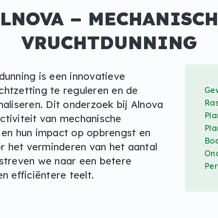
LNOVA – MECHANISC
VRUCHTDUNNING
unning is een innovatieve
htzetting te reguleren en de
Ge
Ra
aliseren. Dit onderzoek bij Alnova
Pl
ectiviteit van mechanische
Pla
 en hun impact op opbrengst en
Bo
or het verminderen van het aantal
On
streven we naar een betere
Per
 efficiëntere teelt.