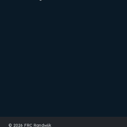
LinkedIn
Instagram
Facebook
© 2026
FRC Randwijk