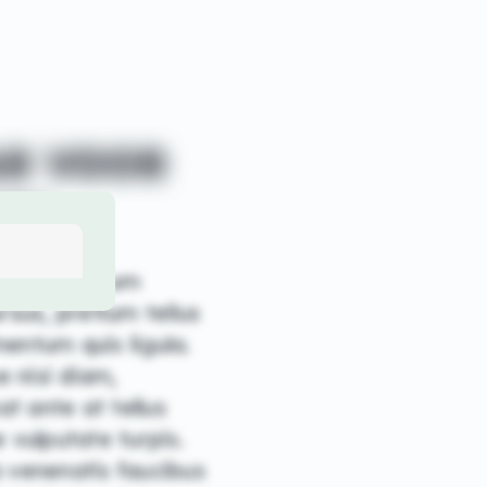
AR VOOR
ORS
ntesque rutrum
sus, pretium tellus
mentum quis ligula.
e nisi diam,
at ante at tellus
 vulputate turpis.
a venenatis faucibus