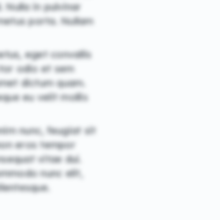
 Nulla in pulvinar
 metus porta. Nullam
etus, eget convallis
ctor odio et sem
t amet dictum quam.
que eu velit mollis
nim nunc, feugiat sit
 non eros tempor
nsequat vitae dui.
commodo nunc elit,
llentesque.