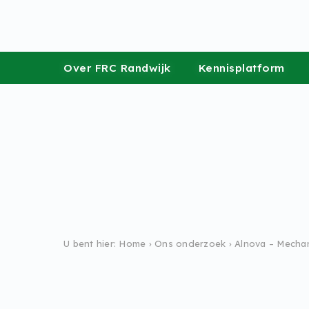
ish
wordpress_test_cookie
/
Over FRC Randwijk
Kennis­
platform
U bent hier:
Home
›
Ons onderzoek
›
Alnova – Mecha