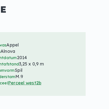
HE
Appel
was
Alnova
s
2014
antdatum
3,25 x 0,9 m
ntafstand
Spil
omvorm
M.9
derstam
Perceel west2b
ceel