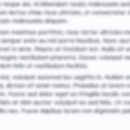
sis neque dui, id bibendum turpis malesuada sed.
m lectus vitae risus ultricies, ut consectetur
urpis malesuada aliquam.
ctum maximus porttitor, risus tortor ultricies m
In semper enim eu nisl porta faucibus. Nunc au
amet in ante. Mauris at tincidunt est. Nulla si
 magna vestibulum pharetra. Donec volutpat ne
um felis ut vestibulum facilisis.
nisl, volutpat euismod leo sagittis in. Nullam e
d, dictum sit amet metus. Phasellus at lorem
im. Fusce sed dolor eget ex fringilla iaculis co
lis at nibh auctor volutpat eu sed felis. Ut 
llis nec. Fusce dapibus lorem non dignissim pe