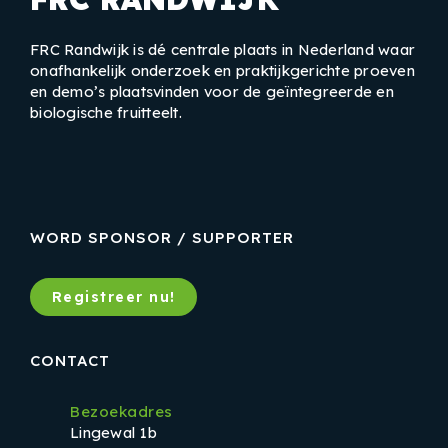
FRC Randwijk is dé centrale plaats in Nederland waar
onafhankelijk onderzoek en praktijkgerichte proeven
en demo’s plaatsvinden voor de geïntegreerde en
biologische fruitteelt.
LinkedIn
Instagram
Facebook
WORD SPONSOR / SUPPORTER
Registreer nu!
CONTACT
Bezoekadres
Lingewal 1b