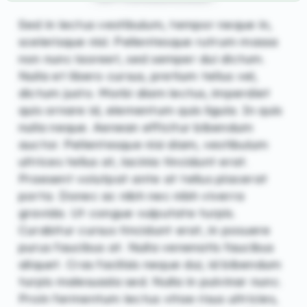
REGISTREREN
Sed in lectus vestibulum, tempor neque in,
scelerisque nisl. Pellentesque rutrum massa
non nunc laoreet, sed semper dui dictum.
Nulla et libero cursus, pretium tellus vel,
dictum justo. Morbi diam lectus, imperdiet
quis ornare id, elementum quis ligula. In quis
nulla neque. Aenean efficitur bibendum
auctor. Pellentesque nisi diam, vestibulum
ultrices tellus at, lacinia tincidunt erat.
Praesent volutpat ante at tellus placerat
porta. Donec ac nibh nec nibh viverra
gravida. Ut congue vulputate turpis.
Curabitur cursus tincidunt erat, in posuere
purus faucibus at. Nulla venenatis faucibus
aliquet. Cras facilisis neque dui, id bibendum
turpis malesuada sed. Nulla in pulvinar nunc.
Proin fermentum lectus vitae risus ultricies,