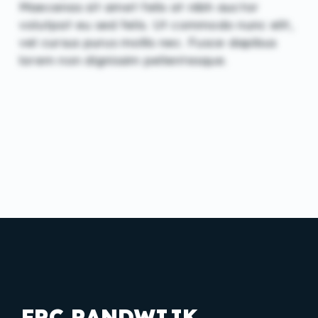
Maecenas sit amet felis at nibh auctor
volutpat eu sed felis. Ut commodo nunc elit,
vel cursus purus mollis nec. Fusce dapibus
lorem non dignissim pellentesque.
FRC RANDWIJK