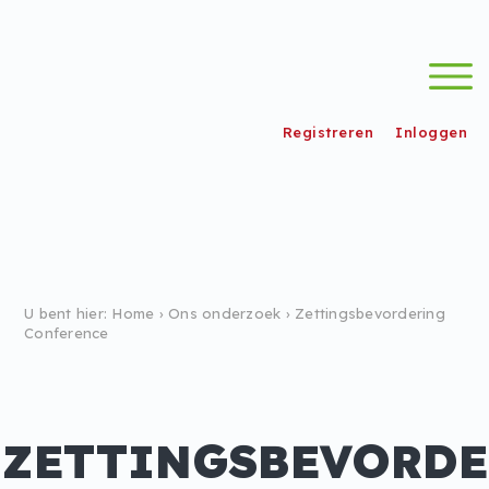
h
wordpress_test_cookie
/
Registreren
Inloggen
U bent hier:
Home
›
Ons onderzoek
›
Zettingsbevordering
Conference
ZETTINGSBEVORDE