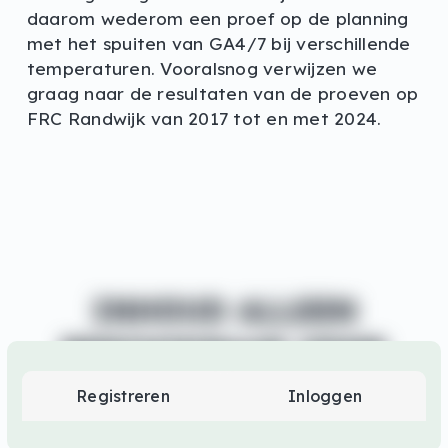
daarom wederom een proef op de planning
met het spuiten van GA4/7 bij verschillende
temperaturen. Vooralsnog verwijzen we
graag naar de resultaten van de proeven op
FRC Randwijk van 2017 tot en met 2024.
INHOUD ALLEEN
BESCHIKBAAR VOOR
INLOGGEN
SUPPORTERS EN
Registreren
Inloggen
OF
SPONSORS