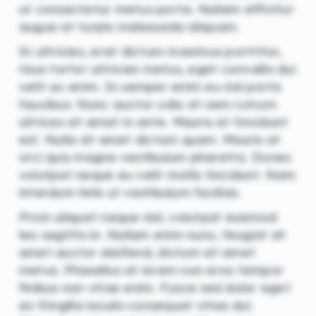
ut consectetur metus porta. Nullam efficitur
augue at turpis malesuada aliquam.
In ultricies, erat dictum maximus porttitor,
risus tortor ultricies metus, eget convallis dui
velit ac enim. In semper enim eu nisl porta
faucibus. Nunc auctor odio et sem rutrum
ultrices sit amet in ante. Mauris at tincidunt
est. Nulla sit amet dictum quam. Mauris at
orci quis magna vestibulum pharetra. Donec
volutpat neque eu velit mollis tincidunt. Nam
interdum felis ut vestibulum facilisis.
Proin aliquet neque nisl, volutpat euismod
leo sagittis in. Nullam enim nunc, feugiat sit
amet auctor eleifend, dictum sit amet
metus. Phasellus at lorem non eros tempor
finibus non vitae enim. Fusce sed dolor eget
ex fringilla iaculis consequat vitae dui.