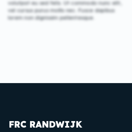
volutpat eu sed felis. Ut commodo nunc elit,
vel cursus purus mollis nec. Fusce dapibus
lorem non dignissim pellentesque.
FRC RANDWIJK