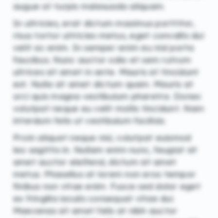
augue at turpis malesuada aliquam.
In ultricies, erat dictum maximus porttitor,
risus tortor ultricies metus, eget convallis dui
velit ac enim. In semper enim eu nisl porta
faucibus. Nunc auctor odio et sem rutrum
ultrices sit amet in ante. Mauris at tincidunt
est. Nulla sit amet dictum quam. Mauris at
orci quis magna vestibulum pharetra. Donec
volutpat neque eu velit mollis tincidunt. Nam
interdum felis ut vestibulum facilisis.
Proin aliquet neque nisl, volutpat euismod
leo sagittis in. Nullam enim nunc, feugiat sit
amet auctor eleifend, dictum sit amet
metus. Phasellus at lorem non eros tempor
finibus non vitae enim. Fusce sed dolor eget
ex fringilla iaculis consequat vitae dui.
Maecenas sit amet felis at nibh auctor