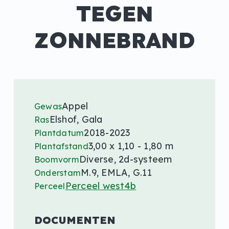
TEGEN
ZONNEBRAND
Appel
Gewas
Elshof, Gala
Ras
2018-2023
Plantdatum
3,00 x 1,10 - 1,80 m
Plantafstand
Diverse, 2d-systeem
Boomvorm
M.9, EMLA, G.11
Onderstam
Perceel west4b
Perceel
DOCUMENTEN