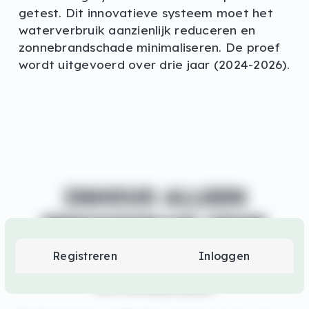
getest. Dit innovatieve systeem moet het
waterverbruik aanzienlijk reduceren en
zonnebrandschade minimaliseren. De proef
wordt uitgevoerd over drie jaar (2024-2026).
INHOUD ALLEEN
BESCHIKBAAR VOOR
INLOGGEN OF REGISTRER
SUPPORTERS EN
Registreren
Inloggen
SPONSORS