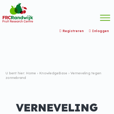
wordpress_test_cookie
/
Registreren
Inloggen
U bent hier:
Home
›
KnowledgeBase
›
Verneveling tegen
zonnebrand
VERNEVELING