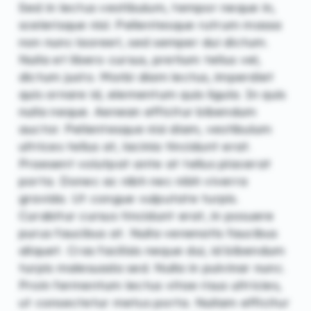
Sed in lectus vestibulum, tempor neque in,
scelerisque nisl. Pellentesque rutrum massa
non nunc laoreet, sed semper dui dictum.
Nulla et libero cursus, pretium tellus vel,
dictum justo. Morbi diam lectus, imperdiet
quis ornare id, elementum quis ligula. In quis
nulla neque. Aenean efficitur bibendum
auctor. Pellentesque nisi diam, vestibulum
ultrices tellus at, lacinia tincidunt erat.
Praesent volutpat ante at tellus placerat
porta. Donec ac nibh nec nibh viverra
gravida. Ut congue vulputate turpis.
Curabitur cursus tincidunt erat, in posuere
purus faucibus at. Nulla venenatis faucibus
aliquet. Cras facilisis neque dui, id bibendum
turpis malesuada sed. Nulla in pulvinar nunc.
Proin fermentum lectus vitae risus ultricies,
ut consectetur metus porta. Nullam efficitur