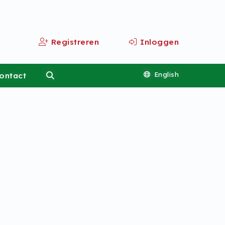
Registreren
Inloggen
ontact
English