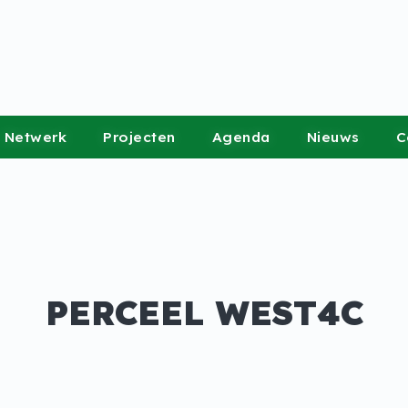
Netwerk
Projecten
Agenda
Nieuws
C
PERCEEL WEST4C