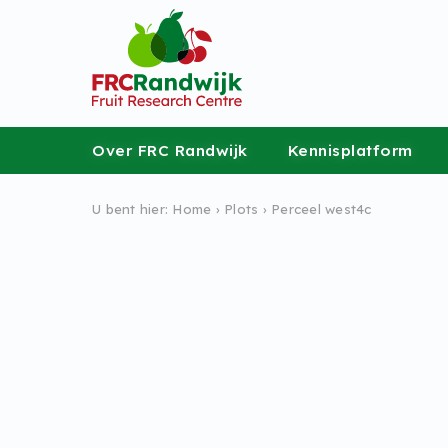
Over FRC Randwijk
Kennis­
platform
U bent hier:
Home
›
Plots
›
Perceel west4c