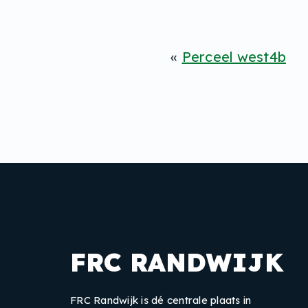
«
Perceel west4b
FRC RANDWIJK
FRC Randwijk is dé centrale plaats in