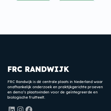
FRC RANDWIJK
FRC Randwijk is dé centrale plaats in Nederland waar
onafhankelijk onderzoek en praktijkgerichte proeven
en demo’s plaatsvinden voor de geïntegreerde en
biologische fruitteelt.
LinkedIn
Instagram
Facebook