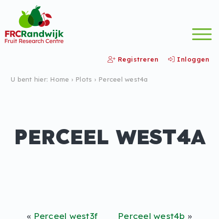
Registreren
Inloggen
U bent hier:
Home
›
Plots
›
Perceel west4a
PERCEEL WEST4A
«
Perceel west3f
Perceel west4b
»