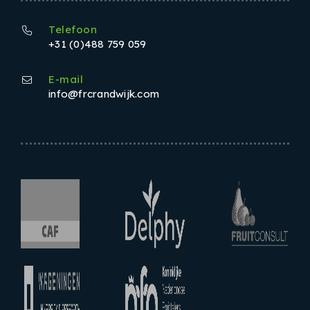
Telefoon
+31 (0)488 759 059
E-mail
info@frcrandwijk.com