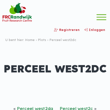
Registreren
Inloggen
U bent hier:
Home
›
Plots
›
Perceel west2dc
PERCEEL WEST2DC
«
Perceel west2da
Perceel west2c
»