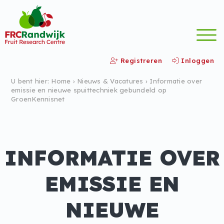
Registreren
Inloggen
U bent hier:
Home
›
Nieuws &
Vacatures
›
Informatie over
emissie en nieuwe spuittechniek gebundeld op
GroenKennisnet
INFORMATIE OVER
EMISSIE EN
NIEUWE